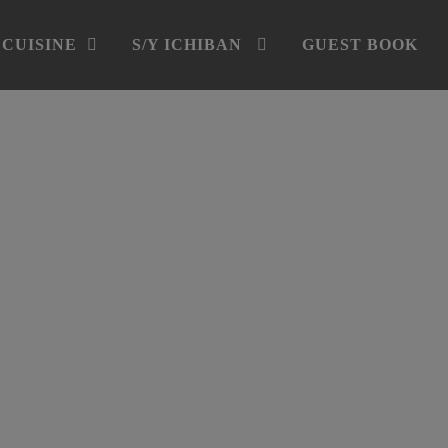
CUISINE
S/Y ICHIBAN
GUEST BOOK