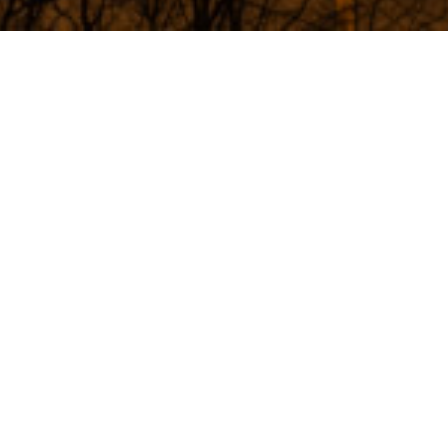
you can find information about how we
he data for as long as necessary
nship.
u have to contact us. You can find our