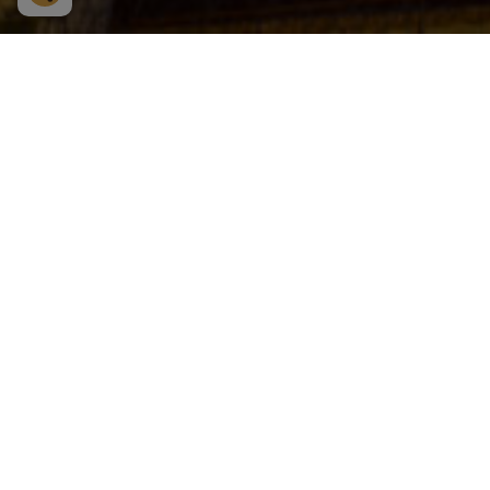
INTEGRI
We handle the security of your personal
store and use tracked data and how our 
What information do we store, and for
The information that we store is the dat
concerning the purposes of the process
Why do we store the information?
We store the information to get in touc
Take part in, change or erase the stored
You have the right to take part in what 