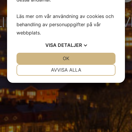
Läs mer om vår användning av cookies och
LING IN AN EXCLUS
behandling av personuppgifter på vår
webbplats.
VISA
DETALJER
JA
NEJ
OK
JA
NEJ
NÖDVÄNDIG
INSTÄLLNINGAR
AVVISA ALLA
JA
NEJ
JA
NEJ
MARKNADSFÖRING
STATISTIK