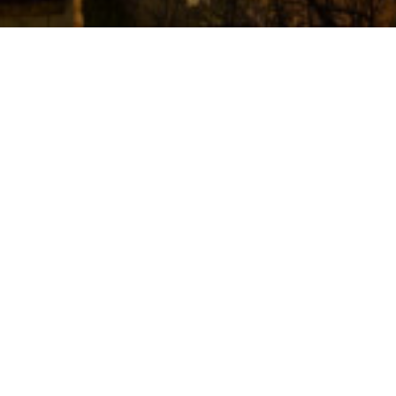
TY POLICY
 data with respect and consideration. On this page, 
tracking considers following the GDPR.
 how long?
a from the fields of each submission form. We save t
ing.
h, communicate, and maintain a good business relatio
 information.
personal information we have stored and to do this yo